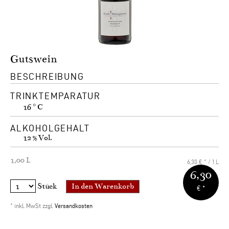
Gutswein
BESCHREIBUNG
TRINKTEMPARATUR
16 ° C
ALKOHOLGEHALT
12 % Vol.
1,00 L
6,30 € * / 1 L
6,30
Stück
€ *
* inkl. MwSt zzgl.
Versandkosten