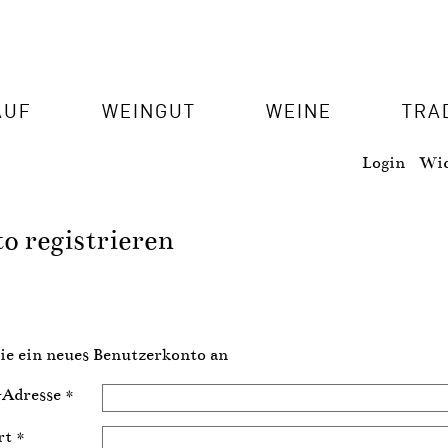
AUF
WEINGUT
WEINE
TRA
Login
Wid
o registrieren
ie ein neues Benutzerkonto an
-Adresse
*
rt
*